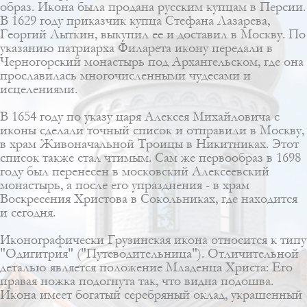
образ. Икона была продана русским купцам в Персии.
В 1629 году приказчик купца Стефана Лазарева,
Георгий Лыткин, выкупил ее и доставил в Москву. По
указанию патриарха Филарета икону передали в
Черногорский монастырь под Архангельском, где она
прославилась многочисленными чудесами и
исцелениями.
В 1654 году по указу царя Алексея Михайловича с
иконы сделали точный список и отправили в Москву,
в храм Живоначальной Троицы в Никитниках. Этот
список также стал чтимым. Сам же первообраз в 1698
году был перенесен в московский Алексеевский
монастырь, а после его упразднения - в храм
Воскресения Христова в Сокольниках, где находится
и сегодня.
Иконографически Грузинская икона относится к типу
"Одигитрия" ("Путеводительница"). Отличительной
деталью является положение Младенца Христа: Его
правая ножка подогнута так, что видна подошва.
Икона имеет богатый серебряный оклад, украшенный