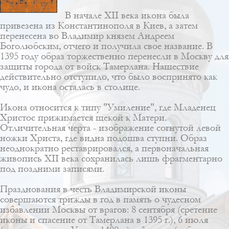
В начале XII века икона была
привезена из Константинополя в Киев, а затем
перенесена во Владимир князем Андреем
Боголюбским, отчего и получила свое название. В
1395 году образ торжественно перенесли в Москву для
защиты города от войск Тамерлана. Нашествие
действительно отступило, что было воспринято как
чудо, и икона осталась в столице.
Икона относится к типу "Умиление", где Младенец
Христос прижимается щекой к Матери.
Отличительная черта - изображение согнутой левой
ножки Христа, где видна подошва ступни. Образ
неоднократно реставрировался, а первоначальная
живопись XII века сохранилась лишь фрагментарно
под поздними записями.
Празднования в честь Владимирской иконы
совершаются трижды в год в память о чудесном
избавлении Москвы от врагов: 8 сентября (сретение
иконы и спасение от Тамерлана в 1395 г.), 6 июля