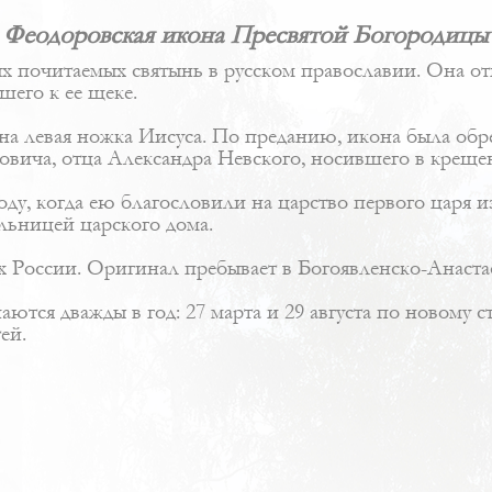
Феодоровская икона Пресвятой Богородицы
х почитаемых святынь в русском православии. Она о
шего к ее щеке.
на левая ножка Иисуса. По преданию, икона была обре
довича, отца Александра Невского, носившего в крещ
оду, когда ею благословили на царство первого царя 
льницей царского дома.
х России. Оригинал пребывает в Богоявленско-Анаст
ются дважды в год: 27 марта и 29 августа по новому
ей.