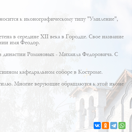
тносится к иконографическому типу "Умиление",
тена в середине XII века в Городце. Свое название
ении имя Феодор.
из династии Романовых - Михаила Федоровича. С
асиином кафедральном соборе в Костроме.
 стилю. Многие верующие обращаются к этой иконе