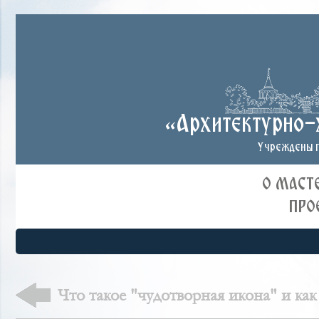
«Архитектурно-
Учреждены п
О МАСТ
ПРО
Что такое "чудотворная икона" и как
таковой