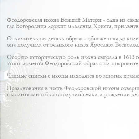
Феодоровская икона Божией Матери - одна из самы
где Богородица держит младенца Христа, прильнув
Отличительная деталь образа - обнаженная до коле
она получила от великого князя Ярослава Всеволо
Особую историческую роль икона сыграла в 1613 г
этого момента Феодоровский образ стал покровите
Чтимые списки с иконы находятся во многих храма
Празднования в честь Феодоровской иконы соверша
с молитвами о благополучии семьи и рождении дет