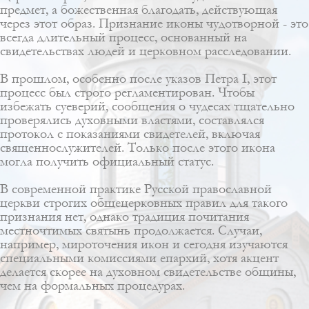
предмет, а божественная благодать, действующая
через этот образ. Признание иконы чудотворной - это
всегда длительный процесс, основанный на
свидетельствах людей и церковном расследовании.
В прошлом, особенно после указов Петра I, этот
процесс был строго регламентирован. Чтобы
избежать суеверий, сообщения о чудесах тщательно
проверялись духовными властями, составлялся
протокол с показаниями свидетелей, включая
священнослужителей. Только после этого икона
могла получить официальный статус.
В современной практике Русской православной
церкви строгих общецерковных правил для такого
признания нет, однако традиция почитания
местночтимых святынь продолжается. Случаи,
например, мироточения икон и сегодня изучаются
специальными комиссиями епархий, хотя акцент
делается скорее на духовном свидетельстве общины,
чем на формальных процедурах.