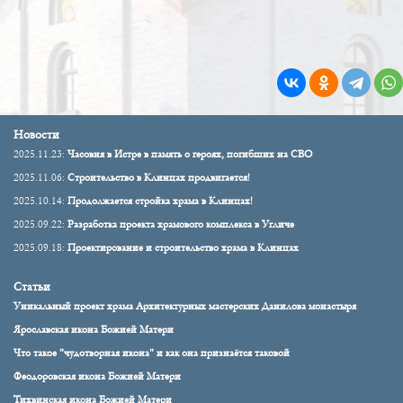
Новости
2025.11.23:
Часовня в Истре в память о героях, погибших на СВО
2025.11.06:
Строительство в Клинцах продвигается!
2025.10.14:
Продолжается стройка храма в Клинцах!
2025.09.22:
Разработка проекта храмового комплекса в Угличе
2025.09.18:
Проектирование и строительство храма в Клинцах
Статьи
Уникальный проект храма Архитектурных мастерских Данилова монастыря
Ярославская икона Божией Матери
Что такое "чудотворная икона" и как она признаётся таковой
Феодоровская икона Божией Матери
Тихвинская икона Божией Матери