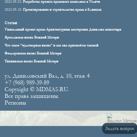
2025.09.22:
Разработка проекта храмового комплекса в Угличе
2025.09.18:
Проектирование и строительство храма в Клинцах
Статьи
Уникальный проект храма Архитектурных мастерских Данилова монастыря
Ярославская икона Божией Матери
Что такое "чудотворная икона" и как она признаётся таковой
Феодоровская икона Божией Матери
Тихвинская икона Божией Матери
ул. Даниловский Вал, д. 10, этаж 4
+7 (968) 989-39-89
Copyright © MDMAS.RU.
Все права защищены.
Регионы
Задать вопрос