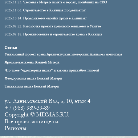
2025.11.23:
Часовня в Истре в память о героях, погибших на СВО
2025.11.06:
Строительство в Клинцах продвигается!
2025.10.14:
Продолжается стройка храма в Клинцах!
2025.09.22:
Разработка проекта храмового комплекса в Угличе
2025.09.18:
Проектирование и строительство храма в Клинцах
Статьи
Уникальный проект храма Архитектурных мастерских Данилова монастыря
Ярославская икона Божией Матери
Что такое "чудотворная икона" и как она признаётся таковой
Феодоровская икона Божией Матери
Тихвинская икона Божией Матери
ул. Даниловский Вал, д. 10, этаж 4
+7 (968) 989-39-89
Copyright © MDMAS.RU.
Все права защищены.
Регионы