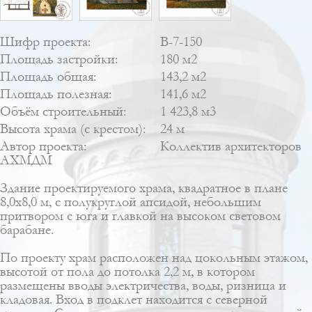
Шифр проекта:
В-7-150
Площадь застройки:
180 м2
Площадь общая:
143,2 м2
Площадь полезная:
141,6 м2
Объём строительный:
1 423,8 м3
Высота храма (с крестом):
24 м
Автор проекта:
Коллектив архитекторов
АХМДМ
Здание проектируемого храма, квадратное в плане
8,0х8,0 м, с полукруглой апсидой, небольшим
притвором с юга и главкой на высоком световом
барабане.
По проекту храм расположен над цокольным этажом,
высотой от пола до потолка 2,2 м, в котором
размещены вводы электричества, воды, ризница и
кладовая. Вход в подклет находится с северной