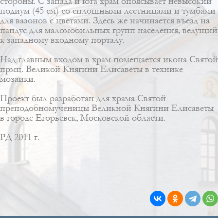
стороны. С запада и юга храм опоясывает невысокий
подиум (45 см) со сплошными лестницами и тумбами
для вазонов с цветами. Здесь же начинается въезд на
пандус для маломобильных групп населения, ведущий
к западному входному порталу.
Над главным входом в храм помещается икона Святой
прмц. Великой Княгини Елисаветы в технике
мозаики.
Проект был разработан для храма Святой
преподобномученицы Великной Княгини Елисаветы
в городе Егорьевск, Московской области.
РД 2011 г.