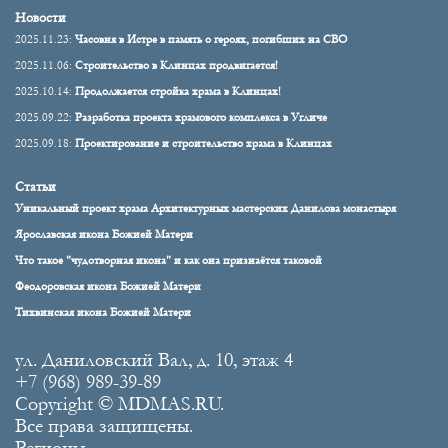
Новости
2025.11.23:
Часовня в Истре в память о героях, погибших на СВО
2025.11.06:
Строительство в Клинцах продвигается!
2025.10.14:
Продолжается стройка храма в Клинцах!
2025.09.22:
Разработка проекта храмового комплекса в Угличе
2025.09.18:
Проектирование и строительство храма в Клинцах
Статьи
Уникальный проект храма Архитектурных мастерских Данилова монастыря
Ярославская икона Божией Матери
Что такое "чудотворная икона" и как она признаётся таковой
Феодоровская икона Божией Матери
Тихвинская икона Божией Матери
ул. Даниловский Вал, д. 10, этаж 4
+7 (968) 989-39-89
Copyright © MDMAS.RU.
Все права защищены.