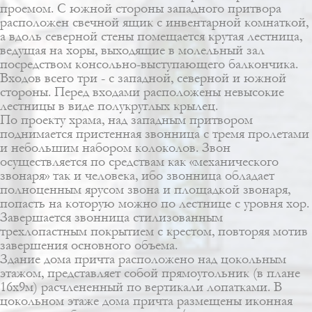
проемом. С южной стороны западного притвора
расположен свечной ящик с инвентарной комнаткой,
а вдоль северной стены помещается крутая лестница,
ведущая на хоры, выходящие в молельный зал
посредством консольно-выступающего балкончика.
Входов всего три - с западной, северной и южной
стороны. Перед входами расположены невысокие
лестницы в виде полукруглых крылец.
По проекту храма, над западным притвором
поднимается пристенная звонница с тремя пролетами
и небольшим набором колоколов. Звон
осуществляется по средствам как «механического
звонаря» так и человека, ибо звонница обладает
полноценным ярусом звона и площадкой звонаря,
попасть на которую можно по лестнице с уровня хор.
Завершается звонница стилизованным
трехлопастным покрытием с крестом, повторяя мотив
завершения основного объема.
Здание дома причта расположено над цокольным
этажом, представляет собой прямоугольник (в плане
16x9м) расчлененный по вертикали лопатками. В
цокольном этаже дома причта размещены иконная