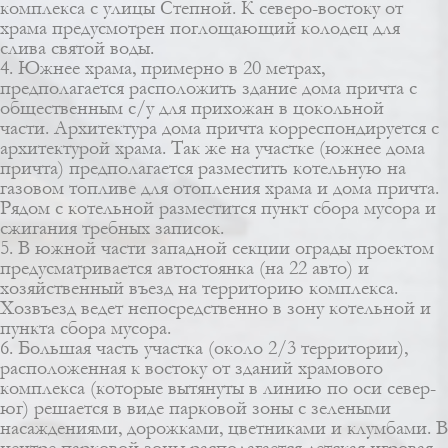
комплекса с улицы Степной. К северо-востоку от
храма предусмотрен поглощающий колодец для
слива святой воды.
4. Южнее храма, примерно в 20 метрах,
предполагается расположить здание дома причта с
общественным с/у для прихожан в цокольной
части. Архитектура дома причта корреспондируется с
архитектурой храма. Так же на участке (южнее дома
причта) предполагается разместить котельную на
газовом топливе для отопления храма и дома причта.
Рядом с котельной разместится пункт сбора мусора и
сжигания требных записок.
5. В южной части западной секции ограды проектом
предусматривается автостоянка (на 22 авто) и
хозяйственный въезд на территорию комплекса.
Хозвъезд ведет непосредственно в зону котельной и
пункта сбора мусора.
6. Большая часть участка (около 2/3 территории),
расположенная к востоку от зданий храмового
комплекса (которые вытянуты в линию по оси север-
юг) решается в виде парковой зоны с зелеными
насаждениями, дорожками, цветниками и клумбами. В
центре парковой зоны располагается детская игровая