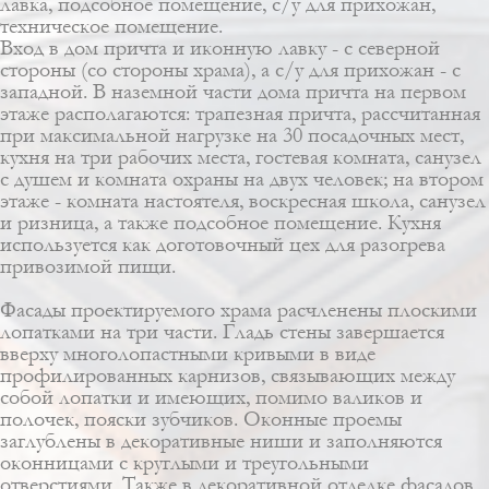
лавка, подсобное помещение, с/у для прихожан,
техническое помещение.
Вход в дом причта и иконную лавку - с северной
стороны (со стороны храма), а с/у для прихожан - с
западной. В наземной части дома причта на первом
этаже располагаются: трапезная причта, рассчитанная
при максимальной нагрузке на 30 посадочных мест,
кухня на три рабочих места, гостевая комната, санузел
с душем и комната охраны на двух человек; на втором
этаже - комната настоятеля, воскресная школа, санузел
и ризница, а также подсобное помещение. Кухня
используется как доготовочный цех для разогрева
привозимой пищи.
Фасады проектируемого храма расчленены плоскими
лопатками на три части. Гладь стены завершается
вверху многолопастными кривыми в виде
профилированных карнизов, связывающих между
собой лопатки и имеющих, помимо валиков и
полочек, пояски зубчиков. Оконные проемы
заглублены в декоративные ниши и заполняются
оконницами с круглыми и треугольными
отверстиями. Также в декоративной отделке фасадов