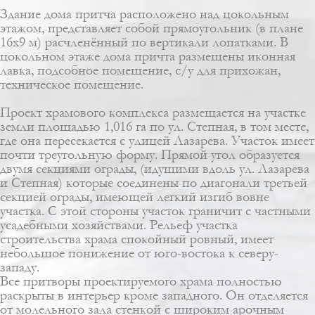
Здание дома притча расположено над цокольным
этажом, представляет собой прямоугольник (в плане
16х9 м) расчленённый по вертикали лопатками. В
цокольном этаже дома причта размещены иконная
лавка, подсобное помещение, с/у для прихожан,
техническое помещение.
Проект храмового комплекса размещается на участке
земли площадью 1,016 га по ул. Степная, в том месте,
где она пересекается с улицей Лазарева. Участок имеет
почти треугольную форму. Прямой угол образуется
двумя секциями ограды, (идущими вдоль ул. Лазарева
и Степная) которые соединены по диагонали третьей
секцией ограды, имеющей легкий изгиб вовне
участка. С этой стороны участок граничит с частными
усадебными хозяйствами. Рельеф участка
строительства храма спокойный ровный, имеет
небольшое понижение от юго-востока к северу-
западу.
Все притворы проектируемого храма полностью
раскрыты в интерьер кроме западного. Он отделяется
от молельного зала стенкой с широким арочным