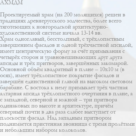
АХМДМ
Проектируемый храм
(на 200 молящихся) решен в
традициях древнерусского зодчества, более всего
тяготеющих к новгородской архитектурно-
художественной системе начала 13-14 вв.
Храм одноглавый, бесстолпный, с трёхлопастным
завершением фасадов и одной трёхчастной апсидой,
имеет центрическую форму за счёт примыкания с
четырёх сторон и уравновешивающих друг друга
апсиды и трёх притворов, завершённых закомарой.
Основной объём квадратный в плане – 10х10 м (в
осях), имеет трёхлопастное покрытие фасадов и
завершён единственной главой на высоком световом
барабане. С востока к нему примыкает трёх частная
алтарная апсида трёхлопастного очертания в плане, а
с западной, северной и южной – три притвора
одинаковых по высоте и архитектуре, причём
северный почти в два раза слабее выступает от
плоскости фасада. Над западным притвором
поднимается пристенная звонница с тремя пролётами
и небольшим набором колоколов.