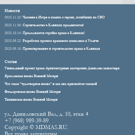
Новости
2025.11.23:
Часовня в Истре в память о героях, погибших на СВО
2025.11.06:
Строительство в Клинцах продвигается!
2025.10.14:
Продолжается стройка храма в Клинцах!
2025.09.22:
Разработка проекта храмового комплекса в Угличе
2025.09.18:
Проектирование и строительство храма в Клинцах
Статьи
Уникальный проект храма Архитектурных мастерских Данилова монастыря
Ярославская икона Божией Матери
Что такое "чудотворная икона" и как она признаётся таковой
Феодоровская икона Божией Матери
Тихвинская икона Божией Матери
ул. Даниловский Вал, д. 10, этаж 4
+7 (968) 989-39-89
Copyright © MDMAS.RU.
Все права защищены.