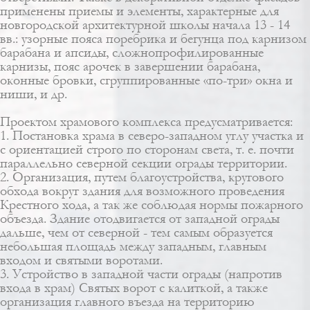
применены приемы и элементы, характерные для
новгородской архитектурной школы начала 13 - 14
вв.: узорные пояса поребрика и бегунца под карнизом
барабана и апсиды, сложнопрофилированные
карнизы, пояс арочек в завершении барабана,
оконные бровки, сгруппированные «по-три» окна и
ниши, и др.
Проектом храмового комплекса предусматривается:
1. Постановка храма в северо-западном углу участка и
с ориентацией строго по сторонам света, т. е. почти
параллельно северной секции ограды территории.
2. Организация, путем благоустройства, кругового
обхода вокруг здания для возможного проведения
Крестного хода, а так же соблюдая нормы пожарного
объезда. Здание отодвигается от западной ограды
дальше, чем от северной - тем самым образуется
небольшая площадь между западным, главным
входом и святыми воротами.
3. Устройство в западной части ограды (напротив
входа в храм) Святых ворот с калиткой, а также
организация главного въезда на территорию