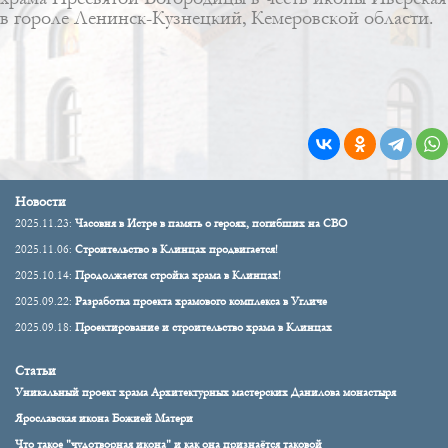
в гороле Ленинск-Кузнецкий, Кемеровской области.
Новости
2025.11.23:
Часовня в Истре в память о героях, погибших на СВО
2025.11.06:
Строительство в Клинцах продвигается!
2025.10.14:
Продолжается стройка храма в Клинцах!
2025.09.22:
Разработка проекта храмового комплекса в Угличе
2025.09.18:
Проектирование и строительство храма в Клинцах
Статьи
Уникальный проект храма Архитектурных мастерских Данилова монастыря
Ярославская икона Божией Матери
Что такое "чудотворная икона" и как она признаётся таковой