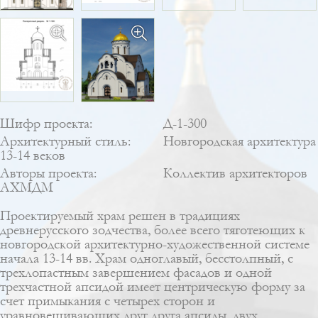
Шифр проекта:
Д-1-300
Архитектурный стиль:
Новгородская архитектура
13-14 веков
Авторы проекта:
Коллектив архитекторов
АХМДМ
Проектируемый храм решен в традициях
древнерусского зодчества, более всего тяготеющих к
новгородской архитектурно-художественной системе
начала 13-14 вв. Храм одноглавый, бесстолпный, с
трехлопастным завершением фасадов и одной
трехчастной апсидой имеет центрическую форму за
счет примыкания с четырех сторон и
уравновешивающих друг друга апсиды, двух