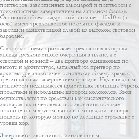
притворов, завершенных закомарой и притвором с
трехлопастным завершением на западном фасаде.
Основной объем квадратный в плане – 10х10 м (в
осях) имеет трехлопастное покрытие фасадов и
завершен единственной главой на высоком световом
барабане.
C востока к нему примыкает трехчастная алтарная
апсида трехлопастного очертания в плане, а с
северной и южной – два притвора одинаковых по
высоте и архитектуре, западный же притвор по
архитектуре аналогичен основному объему храма с
трехлопастным завершением фасадов. Над западным
притвором поднимается пристенная звонница с тремя
пролетами и небольшим набором колоколов. Звон
осуществляется по средствам как «механического
звонаря» так и человека, ибо звонница обладает
полноценным ярусом звона и площадкой звонаря,
попасть на которую можно по лестнице стремянке с
уровня хор.
Завершается
звонница
стилизованным