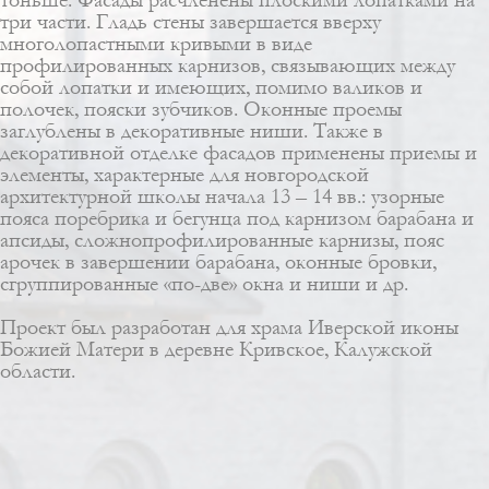
три части. Гладь стены завершается вверху
многолопастными кривыми в виде
профилированных карнизов, связывающих между
собой лопатки и имеющих, помимо валиков и
полочек, пояски зубчиков. Оконные проемы
заглублены в декоративные ниши. Также в
декоративной отделке фасадов применены приемы и
элементы, характерные для новгородской
архитектурной школы начала 13 – 14 вв.: узорные
пояса поребрика и бегунца под карнизом барабана и
апсиды, сложнопрофилированные карнизы, пояс
арочек в завершении барабана, оконные бровки,
сгруппированные «по-две» окна и ниши и др.
Проект был разработан для храма Иверской иконы
Божией Матери в деревне Кривское, Калужской
области.