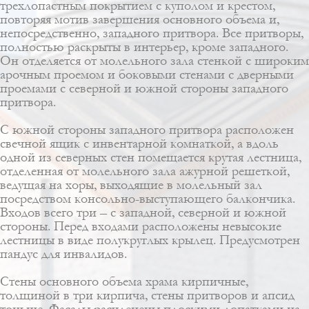
трехлопастным покрытием с куполом и крестом,
повторяя мотив завершения основного объема и,
непосредственно, западного притвора. Все притворы,
полностью раскрыты в интерьер, кроме западного.
Он отделяется от молельного зала стенкой с широким
арочным проемом и боковыми стенами с дверными
проемами с северной и южной стороны западного
притвора.
С южной стороны западного притвора расположен
свечной ящик с инвентарной комнаткой, а вдоль
одной из северных стен помещается крутая лестница,
отделенная от молельного зала ажурной решеткой,
ведущая на хоры, выходящие в молельный зал
посредством консольно-выступающего балкончика.
Входов всего три – с западной, северной и южной
стороны. Перед входами расположены невысокие
лестницы в виде полукруглых крылец. Предусмотрен
пандус для инвалидов.
Стены основного объема храма кирпичные,
толщиной в три кирпича, стены притворов и апсид
тоньше. Фасады расчленены плоскими лопатками на