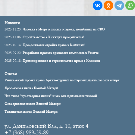
Новости
2025.11.23:
Часовня в Истре в память о героях, погибших на СВО
2025.11.06:
Строительство в Клинцах продвигается!
2025.10.14:
Продолжается стройка храма в Клинцах!
2025.09.22:
Разработка проекта храмового комплекса в Угличе
2025.09.18:
Проектирование и строительство храма в Клинцах
Статьи
Уникальный проект храма Архитектурных мастерских Данилова монастыря
Ярославская икона Божией Матери
Что такое "чудотворная икона" и как она признаётся таковой
Феодоровская икона Божией Матери
Тихвинская икона Божией Матери
ул. Даниловский Вал, д. 10, этаж 4
+7 (968) 989-39-89