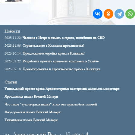
Новости
2025.11.23:
Часовня в Истре в память о героях, погибших на СВО
2025.11.06:
Строительство в Клинцах продвигается!
2025.10.14:
Продолжается стройка храма в Клинцах!
2025.09.22:
Разработка проекта храмового комплекса в Угличе
2025.09.18:
Проектирование и строительство храма в Клинцах
Статьи
Уникальный проект храма Архитектурных мастерских Данилова монастыря
Ярославская икона Божией Матери
Что такое "чудотворная икона" и как она признаётся таковой
Феодоровская икона Божией Матери
Тихвинская икона Божией Матери
ул. Даниловский Вал, д. 10, этаж 4