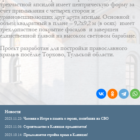
трехчастной апсидой имеет центрическую форму за
счет примыкания с четырех сторон и
уравновешивающих друг друга апсиды. Основной
объем квадратный в плане – 9,2х9,2 м (в осях) имеет
трехлопастное покрытие фасадов и завершен
единственной главой на высоком световом барабане.
Проект разработан для постройки православного
храма в посёлке Торхово, Тульской области.
Новости
2025.11.23:
Часовня в Истре в память о героях, погибших на СВО
2025.11.06:
Строительство в Клинцах продвигается!
2025.10.14:
Продолжается стройка храма в Клинцах!