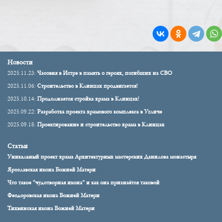
Новости
2025.11.23:
Часовня в Истре в память о героях, погибших на СВО
2025.11.06:
Строительство в Клинцах продвигается!
2025.10.14:
Продолжается стройка храма в Клинцах!
2025.09.22:
Разработка проекта храмового комплекса в Угличе
2025.09.18:
Проектирование и строительство храма в Клинцах
Статьи
Уникальный проект храма Архитектурных мастерских Данилова монастыря
Ярославская икона Божией Матери
Что такое "чудотворная икона" и как она признаётся таковой
Феодоровская икона Божией Матери
Тихвинская икона Божией Матери