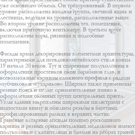
уже основного объема. Он трёхуровневый. В первом
уровне расположена входная группа, свечной ящик и
лестница, ведущая на уровни, расположенные выше.
Во втором уровне расположены тех. помещения,
включая приточную венткамеру. В третьем ярусе
расположены хоры, ризница и подсобные
помещения.
Фасады храма декорированы элементами архитектуры,
характерными для псевдовизантийского стиля конца
19 начала 20 веков. Тут и спаренные полуколонны в
оформлении простенков окон барабанов глав, и
всевозможные карнизы сложного профиля с рядами
«зубчиков» и «сухариков». Широко также применены
резные пояса и целые орнаментальные панно в
оформлении оконных групп центральных прясел.
Углы здания закреплены широкими пилястрами с
импостами внизу и обилием резьбы в багетных
профилированных рамках в верхних частях.
Гранёные алтарные апсиды помимо роскошного
карниза и резных орнаментальных медальонов имеют
полуколонки с капителями и базами на рёбрах граней