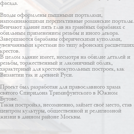
фасада.
Входы оформлены пышными порталами,
напоминающими перспективные романские порталы.
Венчают здание пять глав на гранёных барабанах с
обильным применением резьбы и иного декора.
Завершаются барабаны сферическими куполами,
увенчанными крестами по типу афонских расцветших
крестов.
В целом здание имеет, несмотря на обилие деталей и
резьбы, торжественный и лаконичный облик,
характерный для крестовокупольных построек, как
Византии так и древней Руси.
Проект был разработан для православного храма
святого Спиридона Тримифунтского в Южном
Бутове.
Такая постройка, несомненно, займет своё место, став
центром культуры, общественной и религиозной
жизни в данном районе Москвы.