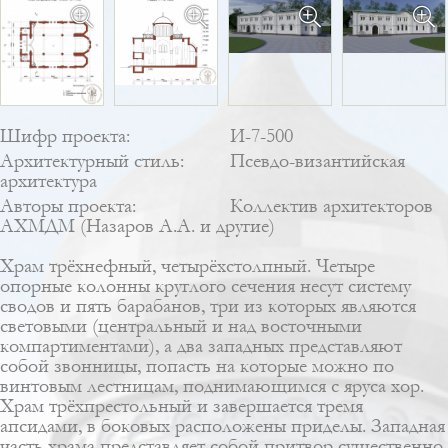
Шифр проекта:
И-7-500
Архитектурный стиль:
Псевдо-византийская
архитектура
Авторы проекта:
Коллектив архитекторов
АХМДМ (Назаров А.А. и другие)
Храм трёхнефный, четырёхстолпный. Четыре
опорные колонны круглого сечения несут систему
сводов и пять барабанов, три из которых являются
световыми (центральный и над восточными
компартиментами), а два западных представляют
собой звонницы, попасть на которые можно по
винтовым лестницам, поднимающимся с яруса хор.
Храм трёхпрестольный и завершается тремя
апсидами, в боковых расположены приделы. Западная
часть храма представляет собой притвор существенно