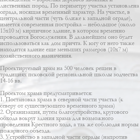
лиственных пород. По периметру участка установлена
ограда, носящая временный характер. На участке, в
центральной части (чуть ближе к западной ограде),
имеется современная постройка – небольшое (около
15х10 м) кирпичное здание, в котором временно
проводятся Богослужения. В дальнейшем оно будет
использоваться как дом причта. К югу от него также
находится здание еще меньших размеров (10х7 м)
хозяйственного назначения.
Проектируемый храм на 500 человек решен в
традициях псковской региональной школы зодчества
14-16 вв.
Проектом храма предусматривается:
1. Постановка храма в cеверной части участка (к
северу от существующего временного храма)
2. Организация, путем благоустройства, кругового
обхода вокруг здания храма для возможного
проведения Крестного хода, а так же соблюдая нормы
пожарного объезда.
3. Устройство в западной части ограды (напротив