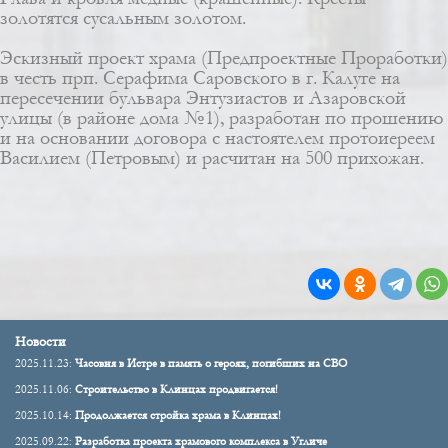
золотятся сусальным золотом.
Эскизный проект храма (Предпроектные Проработки)
в честь прп. Серафима Саровского в г. Калуге на
пересечении бульвара Энтузиастов и Азаровской
улицы (в районе дома №1), разработан по прошению
и на основании договора с настоятелем протоиереем
Василием (Петровым) и расчитан на 500 прихожан.
Новости
2025.11.23:
Часовня в Истре в память о героях, погибших на СВО
2025.11.06:
Строительство в Клинцах продвигается!
2025.10.14:
Продолжается стройка храма в Клинцах!
2025.09.22:
Разработка проекта храмового комплекса в Угличе