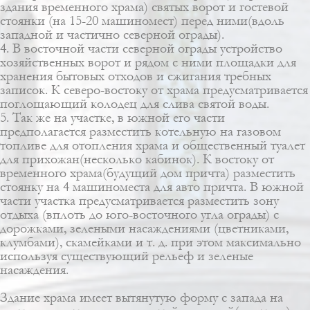
здания временного храма) святых ворот и гостевой
стоянки (на 15-20 машиномест) перед ними(вдоль
западной и частично северной ограды).
4. В восточной части северной ограды устройство
хозяйственных ворот и рядом с ними площадки для
хранения бытовых отходов и сжигания требных
записок. К северо-востоку от храма предусматривается
поглощающий колодец для слива святой воды.
5. Так же на участке, в южной его части
предполагается разместить котельную на газовом
топливе для отопления храма и общественный туалет
для прихожан(несколько кабинок). К востоку от
временного храма(будущий дом причта) разместить
стоянку на 4 машиноместа для авто причта. В южной
части участка предусматривается разместить зону
отдыха (вплоть до юго-восточного угла ограды) c
дорожками, зелеными насаждениями (цветниками,
клумбами), скамейками и т. д. при этом максимально
используя существующий рельеф и зеленые
насаждения.
Здание храма имеет вытянутую форму с запада на