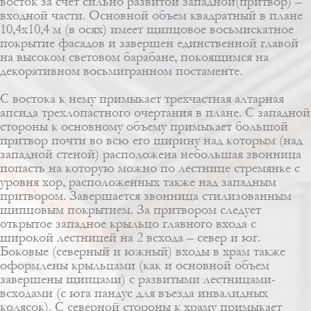
восток за счет сильно развитой западной(притвор) –
входной части. Основной объем квадратный в плане
10,4х10,4 м (в осях) имеет щипцовое восьмискатное
покрытие фасадов и завершен единственной главой
на высоком световом барабане, покоящимся на
декоративном восьмигранном постаменте.
C востока к нему примыкает трехчастная алтарная
апсида трехлопастного очертания в плане. С западной
стороны к основному объему примыкает большой
притвор почти во всю его ширину над которым (над
западной стеной) расположена небольшая звонница
попасть на которую можно по лестнице стремянке с
уровня хор, расположенных также над западным
притвором. Завершается звонница стилизованным
щипцовым покрытием. За притвором следует
открытое западное крыльцо главного входа с
широкой лестницей на 2 всхода – север и юг.
Боковые (северный и южный) входы в храм также
оформлены крыльцами (как и основной объем
завершены щипцами) с развитыми лестницами-
всходами (с юга пандус для въезда инвалидных
колясок). С северной стороны к храму примыкает