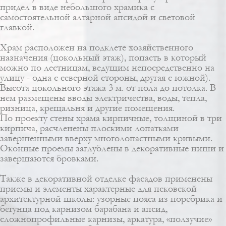
придел в виде небольшого храмика с
самостоятельной алтарной апсидой и световой
главкой.
Храм расположен на подклете хозяйственного
назначения (цокольный этаж), попасть в который
можно по лестницам, ведущим непосредственно на
улицу - одна с северной стороны, другая с южной).
Высота цокольного этажа 3 м. от пола до потолка. В
нем размещены вводы электричества, воды, тепла,
ризница, крещальня и другие помещения.
По проекту стены храма кирпичные, толщиной в три
кирпича, расчленены плоскими лопатками
завершенными вверху многолопастными кривыми.
Оконные проемы заглублены в декоративные ниши и
завершаются бровками.
Также в декоративной отделке фасадов применены
приемы и элементы характерные для псковской
архитектурной школы: узорные пояса из поребрика и
бегунца под карнизом барабана и апсид,
сложнопрофильные карнизы, аркатура, «ползучие»