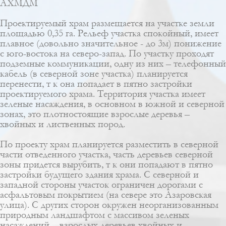
АХМДМ
Проектируемый храм размещается на участке земли
площадью 0,35 га. Рельеф участка спокойный, имеет
плавное (довольно значительное - до 3м) понижение
с юго-востока на северо-запад. По участку проходят
подземные коммуникации, одну из них – телефонный
кабель (в северной зоне участка) планируется
перенести, т к она попадает в пятно застройки
проектируемого храма. Территория участка имеет
зеленые насаждения, в основном в южной и северной
зонах, это плотностоящие взрослые деревья –
хвойных и лиственных пород.
По проекту храм планируется разместить в северной
части отведенного участка, часть деревьев северной
зоны придется вырубить, т к они попадают в пятно
застройки будущего здания храма. С северной и
западной стороны участок ограничен дорогами с
асфальтовым покрытием (на севере это Азаровская
улица). C других сторон окружен неорганизованным
природным ландшафтом с массивом зеленых
насаждений – взрослых деревьев хвойных и