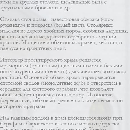
арки на круглых столбах, щелевидные окна с
треугольными бровками и др.
Отделка стен храма - известковая обмазка («под
рукавицу») и покраска (белый цвет). Столярные
изделия из дерева хвойных пород, скобянка латунная,
решетки кованные, красятся серебристо - черной
краской. Мощение и облицовка крылец, лестниц и
пандуса из гранитных плит.
Интерьер проектируемого храма решается
мраморным (гранитным) цветным полом и белыми
оштукатуренными стенами (в дальнейшем возможна
роспись). Основной объем храма перекрывается
системой сводов (монолитные ж/б) с отверстием в
середине для светового барабана, что позволяет
обойтись без промежуточных опор. Иконостас
(деревянный, тябловый) решается в виде невысокой
алтарной преграды.
Над главным входом в храм помещается икона прп.
Серафима Саровского в технике
мозаики
/фрески.
Глава и кровля медные (крашенные). Кресты