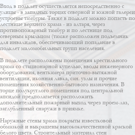
Вход в подклет осуществляется непосредственно с
улицы - в западных торцах северной и южной галереи
устроены тамбуры. Также в подклет можно попасть по
лестнице верхнего храма - из алтаря, через
противопожарный тамбур и по лестнице под
северным крыльцом (тамже расположен подъемник
для инвалидов, обеспечивающий попадание в
подклет маломобильных групп населения.
В подклете расположены помещения крестильного
храма со стационарной купелью, вводы инженерного
оборудования, венткамера приточно-вытяжной
вентиляции, иконная лавка, сан. узлы и прочие
помещения хозяйственно-бытового назначения. В
торце полукруглого помещения под центральной
апсидой предполагается расположить
дополнительный пожарный выход через проем-лаз,
заглубленный снаружи в приямке.
Наружные стены храма покрыты известковой
обмазкой и выкрашены высококачественной краской
белого цвета. Строительный материал стен