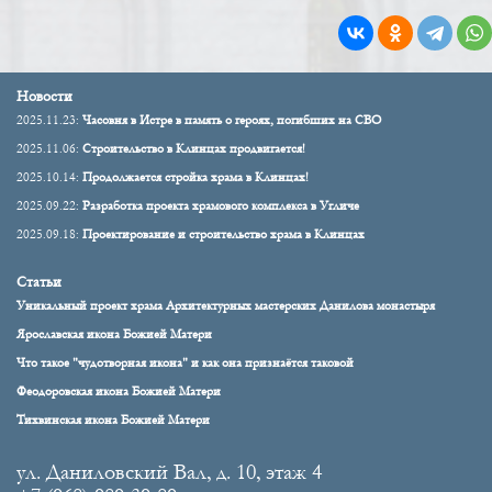
Новости
2025.11.23:
Часовня в Истре в память о героях, погибших на СВО
2025.11.06:
Строительство в Клинцах продвигается!
2025.10.14:
Продолжается стройка храма в Клинцах!
2025.09.22:
Разработка проекта храмового комплекса в Угличе
2025.09.18:
Проектирование и строительство храма в Клинцах
Статьи
Уникальный проект храма Архитектурных мастерских Данилова монастыря
Ярославская икона Божией Матери
Что такое "чудотворная икона" и как она признаётся таковой
Феодоровская икона Божией Матери
Тихвинская икона Божией Матери
ул. Даниловский Вал, д. 10, этаж 4