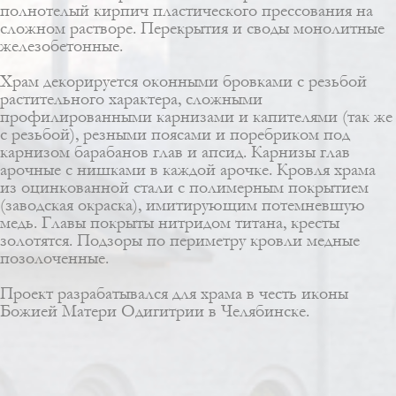
полнотелый кирпич пластического прессования на
сложном растворе. Перекрытия и своды монолитные
железобетонные.
Храм декорируется оконными бровками с резьбой
растительного характера, сложными
профилированными карнизами и капителями (так же
с резьбой), резными поясами и поребриком под
карнизом барабанов глав и апсид. Карнизы глав
арочные с нишками в каждой арочке. Кровля храма
из оцинкованной стали с полимерным покрытием
(заводская окраска), имитирующим потемневшую
медь. Главы покрыты нитридом титана, кресты
золотятся. Подзоры по периметру кровли медные
позолоченные.
Проект разрабатывался для храма в честь иконы
Божией Матери Одигитрии в Челябинске.