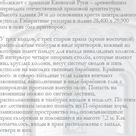
сближает с храмами Киевской Руси – древнейшим
периодом отечественной храмовой архитектуры.
Высота здания 34 м до основания креста центрального
купола. Габаритные размеры в плане 28,400 х 29,900
мм в осях (без притворов).
У трех входов, с трех сторон храма (кроме восточной)
расположены тамбуры в виде притворов, южный из
которых имеет пандус для въезда инвалидных колясок.
В интерьере четыре опорных столба, которые имеют
вид круглых колонн, несут систему сводов и пять
куполов на высоких световых барабанах. Крайние
юго- и северо-западные углы здания венчают
звонницы, выполненные в виде барабанов глав с
широкими проемами вместо окон. Попасть на
звонницы можно по системе лестниц,
расположенных в тамбурах входов в подклет. По этим
же лестницам можно попасть на П-образные хоры,
занимающие пространство над опоясывающими
храм галереями и покоящиеся на высоте 7,2 м. Как
отмечалось, входы в храм расположены с запада,
севера и юга.