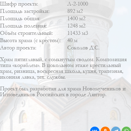
Шифр проекта:
Л-2-1000
Площадь застройки:
892 м2
Площадь общая:
1400 м2
Площадь полезная:
1248 м2
Объём строительный:
11433 м3
Высота храма (с крестом):
40 м
Автор проекта:
Соколов Д.С.
Храм пятиглавый, с сомкнутым сводом. Композиция
типа «кораблем». В цокольном этаже крестильный
храм, ризница, воскресная школа, кухня, трапезная,
иконная лавка, тех. службы.
Проект был разработан для храма Новомучеников и
Исповедников Российских в городе Лянтор.