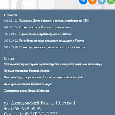
Новости
2025.11.23:
Часовня в Истре в память о героях, погибших на СВО
2025.11.06:
Строительство в Клинцах продвигается!
2025.10.14:
Продолжается стройка храма в Клинцах!
2025.09.22:
Разработка проекта храмового комплекса в Угличе
2025.09.18:
Проектирование и строительство храма в Клинцах
Статьи
Уникальный проект храма Архитектурных мастерских Данилова монастыря
Ярославская икона Божией Матери
Что такое "чудотворная икона" и как она признаётся таковой
Феодоровская икона Божией Матери
Тихвинская икона Божией Матери
ул. Даниловский Вал, д. 10, этаж 4
+7 (968) 989-39-89
Copyright © MDMAS.RU.