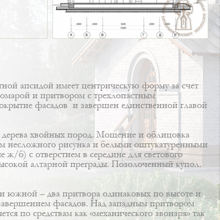
тной апсидой имеет центрическую форму за счет
комарой и притвором с трехлопастным
покрытие фасадов и завершен единственной главой
из дерева хвойных пород. Мощение и облицовка
лом несложного рисунка и белыми оштукатуренными
ж/б) с отверстием в середине для светового
высокой алтарной преграды. Позолоченный купол.
й и южной – два притвора одинаковых по высоте и
 завершением фасадов. Над западным притвором
ся по средствам как «механического звонаря» так