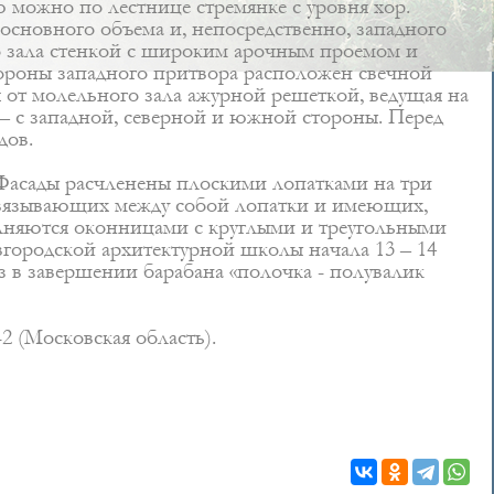
 можно по лестнице стремянке с уровня хор.
сновного объема и, непосредственно, западного
го зала стенкой с широким арочным проемом и
ороны западного притвора расположен свечной
я от молельного зала ажурной решеткой, ведущая на
– с западной, северной и южной стороны. Перед
дов.
 Фасады расчленены плоскими лопатками на три
 связывающих между собой лопатки и имеющих,
олняются оконницами с круглыми и треугольными
вгородской архитектурной школы начала 13 – 14
 в завершении барабана «полочка - полувалик
2 (Московская область).