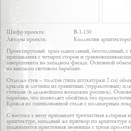
Шифр проекта:
В-1-150
Авторы проекта:
Коллектив архитекторо
Проектируемый храм одноглавый, бесстолпный, с 
примыкания с четырех сторон и уравновешивающих
завершением на западном фасаде. Основной объем 
на высоком световом барабане.
Отделка стен – толстая (типа штукатурки 2 см) об
крылец и лестниц из гранитных (терракотовых) п
стенами (в дальнейшем возможна роспись). Основн
барабана, что позволяет обойтись без промежуточ
Кровля из оцинкованной стали с полимерным покр
C востока к нему примыкает трехчастная алтарная 
архитектуре, западный же притвор по архитектуре
поднимается пристенная звонница с тремя пролета