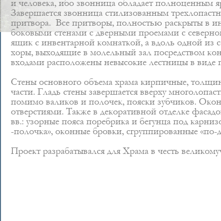
и человека, ибо звонница обладает полноценным я
Завершается звонница стилизованным трехлопастны
притвора. Все притворы, полностью раскрыты в ин
боковыми стенами с дверными проемами с северно
ящик с инвентарной комнаткой, а вдоль одной из с
хоры, выходящие в молельный зал посредством кон
входами расположены невысокие лестницы в виде п
Стены основного объема храма кирпичные, толщин
части. Гладь стены завершается вверху многолоп
помимо валиков и полочек, пояски зубчиков. Око
отверстиями. Также в декоративной отделке фасад
вв.: узорные пояса поребрика и бегунца под карн
-полочка», оконные бровки, сгруппированные «по-д
Проект разрабатывался для Храма в честь великому