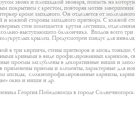
русом звона и площадкой звонаря, попасть на которую
м покрытием с крестом, повторяя мотив завершения о
терьер кроме западного. Он отделяется от молельно
й и южной стороны западного притвора. С южной ст
еверных стен помещается крутая лестница, отделенна
сольно-выступающего балкончика. Входов всего три 
олукруглых крылец. Предусмотрен пандус для инвали
ой в три кирпича, стены притворов и апсид тоньше.
астными кривыми в виде профилированных карнизов,
нные проемы заглублены в декоративные ниши и зап
ов применены приемы и элементы, характерные для но
изом апсиды, сложнопрофилированные карнизы, карниз
ве» окна и ниши и др.
ченика Георгия Победоносца в городе Солнечногорск-