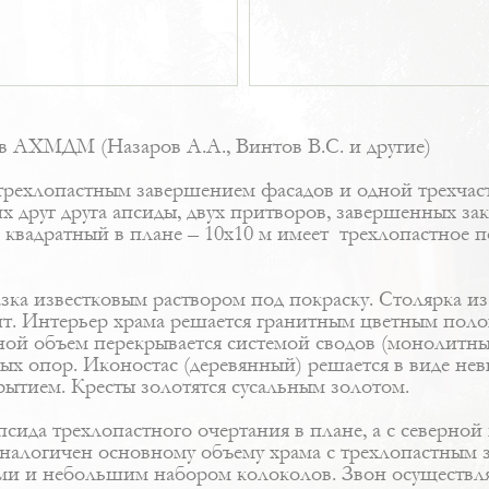
в АХМДМ (Назаров А.А., Винтов В.С. и другие)
трехлопастным завершением фасадов и одной трехчас
 друг друга апсиды, двух притворов, завершенных за
квадратный в плане – 10х10 м имеет трехлопастное 
мазка известковым раствором под покраску. Столярка 
лит. Интерьер храма решается гранитным цветным по
ой объем перекрывается системой сводов (монолитные 
ных опор. Иконостас (деревянный) решается в виде не
ытием. Кресты золотятся сусальным золотом.
апсида трехлопастного очертания в плане, а с северно
 аналогичен основному объему храма с трехлопастным
ми и небольшим набором колоколов. Звон осуществляет