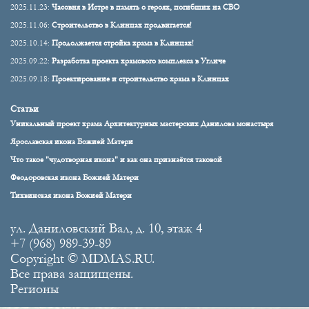
2025.11.23:
Часовня в Истре в память о героях, погибших на СВО
2025.11.06:
Строительство в Клинцах продвигается!
2025.10.14:
Продолжается стройка храма в Клинцах!
2025.09.22:
Разработка проекта храмового комплекса в Угличе
2025.09.18:
Проектирование и строительство храма в Клинцах
Статьи
Уникальный проект храма Архитектурных мастерских Данилова монастыря
Ярославская икона Божией Матери
Что такое "чудотворная икона" и как она признаётся таковой
Феодоровская икона Божией Матери
Тихвинская икона Божией Матери
ул. Даниловский Вал, д. 10, этаж 4
+7 (968) 989-39-89
Copyright © MDMAS.RU.
Все права защищены.
Регионы