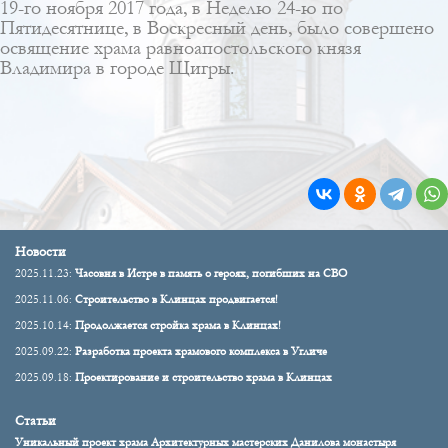
19-го ноября 2017 года, в Неделю 24-ю по
Пятидесятнице, в Воскресный день, было совершено
освящение храма равноапостольского князя
Владимира в городе Щигры.
Новости
2025.11.23:
Часовня в Истре в память о героях, погибших на СВО
2025.11.06:
Строительство в Клинцах продвигается!
2025.10.14:
Продолжается стройка храма в Клинцах!
2025.09.22:
Разработка проекта храмового комплекса в Угличе
2025.09.18:
Проектирование и строительство храма в Клинцах
Статьи
Уникальный проект храма Архитектурных мастерских Данилова монастыря