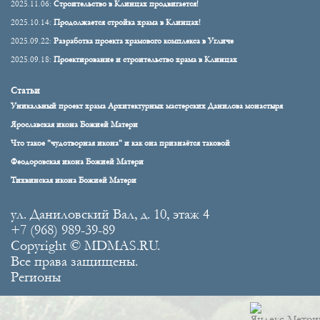
2025.11.06:
Строительство в Клинцах продвигается!
2025.10.14:
Продолжается стройка храма в Клинцах!
2025.09.22:
Разработка проекта храмового комплекса в Угличе
2025.09.18:
Проектирование и строительство храма в Клинцах
Статьи
Уникальный проект храма Архитектурных мастерских Данилова монастыря
Ярославская икона Божией Матери
Что такое "чудотворная икона" и как она признаётся таковой
Феодоровская икона Божией Матери
Тихвинская икона Божией Матери
ул. Даниловский Вал, д. 10, этаж 4
+7 (968) 989-39-89
Copyright © MDMAS.RU.
Все права защищены.
Регионы