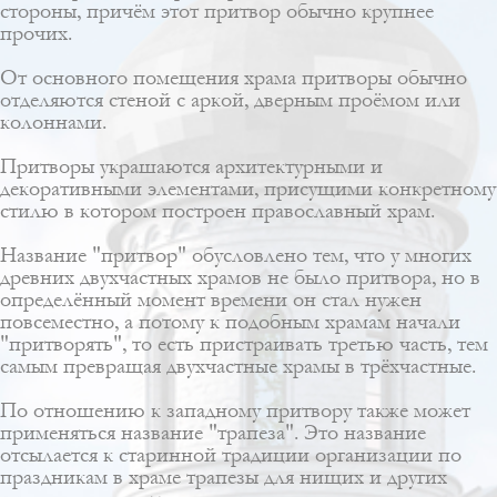
стороны, причём этот притвор обычно крупнее
прочих.
От основного помещения храма притворы обычно
отделяются стеной с аркой, дверным проёмом или
колоннами.
Притворы украшаются архитектурными и
декоративными элементами, присущими конкретному
стилю в котором построен православный храм.
Название "притвор" обусловлено тем, что у многих
древних
двухчастных храмов
не было притвора, но в
определённый момент времени он стал нужен
повсеместно, а потому к подобным храмам начали
"притворять", то есть пристраивать третью часть, тем
самым превращая двухчастные храмы в трёхчастные.
По отношению к западному притвору также может
применяться название "трапеза". Это название
отсылается к старинной традиции организации по
праздникам в храме трапезы для нищих и других