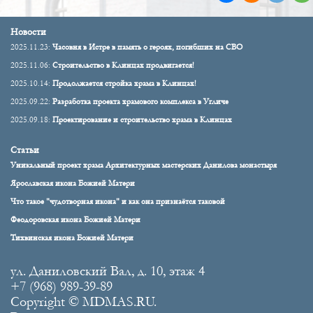
Новости
2025.11.23:
Часовня в Истре в память о героях, погибших на СВО
2025.11.06:
Строительство в Клинцах продвигается!
2025.10.14:
Продолжается стройка храма в Клинцах!
2025.09.22:
Разработка проекта храмового комплекса в Угличе
2025.09.18:
Проектирование и строительство храма в Клинцах
Статьи
Уникальный проект храма Архитектурных мастерских Данилова монастыря
Ярославская икона Божией Матери
Что такое "чудотворная икона" и как она признаётся таковой
Феодоровская икона Божией Матери
Тихвинская икона Божией Матери
ул. Даниловский Вал, д. 10, этаж 4
+7 (968) 989-39-89
Copyright © MDMAS.RU.