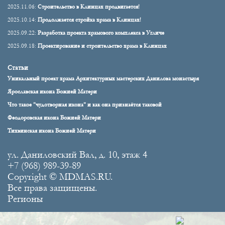
2025.11.06:
Строительство в Клинцах продвигается!
2025.10.14:
Продолжается стройка храма в Клинцах!
2025.09.22:
Разработка проекта храмового комплекса в Угличе
2025.09.18:
Проектирование и строительство храма в Клинцах
Статьи
Уникальный проект храма Архитектурных мастерских Данилова монастыря
Ярославская икона Божией Матери
Что такое "чудотворная икона" и как она признаётся таковой
Феодоровская икона Божией Матери
Тихвинская икона Божией Матери
ул. Даниловский Вал, д. 10, этаж 4
+7 (968) 989-39-89
Copyright © MDMAS.RU.
Все права защищены.
Регионы