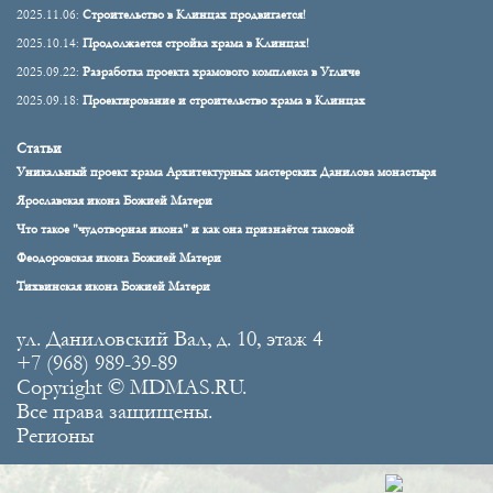
2025.11.06:
Строительство в Клинцах продвигается!
2025.10.14:
Продолжается стройка храма в Клинцах!
2025.09.22:
Разработка проекта храмового комплекса в Угличе
2025.09.18:
Проектирование и строительство храма в Клинцах
Статьи
Уникальный проект храма Архитектурных мастерских Данилова монастыря
Ярославская икона Божией Матери
Что такое "чудотворная икона" и как она признаётся таковой
Феодоровская икона Божией Матери
Тихвинская икона Божией Матери
ул. Даниловский Вал, д. 10, этаж 4
+7 (968) 989-39-89
Copyright © MDMAS.RU.
Все права защищены.
Регионы