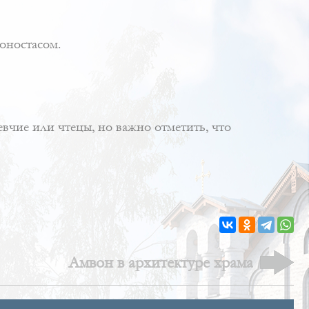
оностасом
.
певчие или чтецы, но важно отметить, что
Амвон в архитектуре храма