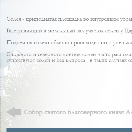
Солея - приподнятая площадка во внутреннем убра
Выступающий в молельный зал участок солеи у
Ца
Подъём на солею обычно происходит по ступенька
С южного и северного концов солеи часто распола
существуют солеи и без клироса - в таких случаях о
Cобор святого благоверного князя А
(Александро-Невский Новоярмарочн