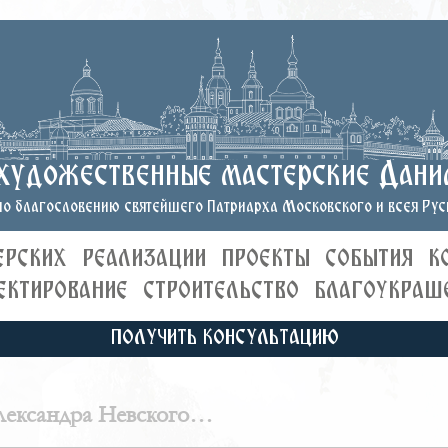
художественные мастерские Дани
о благословению святейшего Патриарха Московского и всея Руси
ЕРСКИХ
РЕАЛИЗАЦИИ
ПРОЕКТЫ
СОБЫТИЯ
К
ЕКТИРОВАНИЕ
СТРОИТЕЛЬСТВО
БЛАГОУКРАШ
ПОЛУЧИТЬ КОНСУЛЬТАЦИЮ
лександра Невского
ый собор)