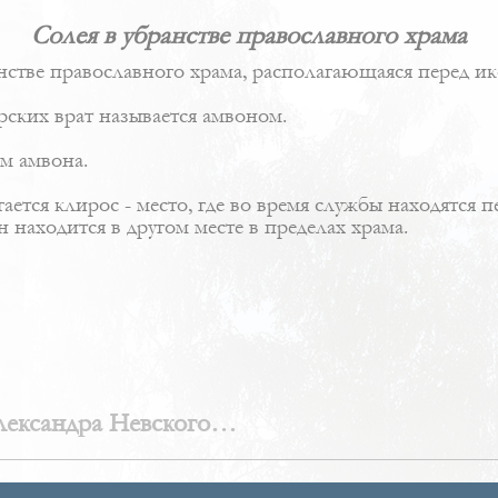
Солея в убранстве православного храма
нстве православного храма, располагающаяся перед
ик
рских врат
называется
амвоном
.
м амвона.
гается
клирос
- место, где во время службы находятся 
н находится в другом месте в пределах храма.
лександра Невского
ый собор)