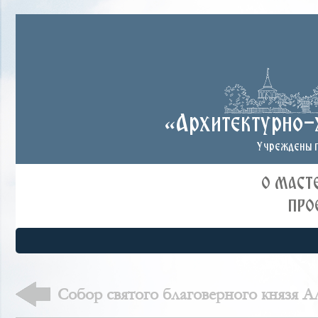
«Архитектурно-
Учреждены п
О МАСТ
ПРО
Cобор святого благоверного князя А
(Александро-Невский Новоярмарочн