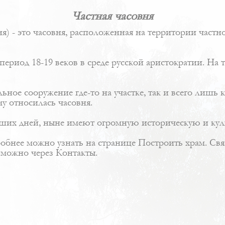
Частная часовня
ня) - это часовня, расположенная на территории част
ериод 18-19 веков в среде русской аристократии. На
льное сооружение где-то на участке, так и всего лиш
у относилась часовня.
аших дней, ныне имеют огромную историческую и кул
робнее можно узнать на странице
Построить храм
. Св
н можно через
Контакты
.