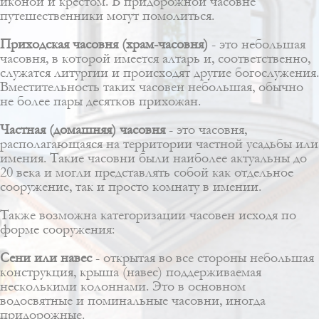
иконой и крестом. В придорожной часовне
путешественники могут помолиться.
Приходская часовня (храм-часовня)
- это небольшая
часовня, в которой имеется алтарь и, соответственно,
служатся литургии и происходят другие богослужения.
Вместительность таких часовен небольшая, обычно
не более пары десятков прихожан.
Частная (домашняя) часовня
- это часовня,
располагающаяся на территории частной усадьбы или
имения. Такие часовни были наиболее актуальны до
20 века и могли представлять собой как отдельное
сооружение, так и просто комнату в имении.
Также возможна категоризации часовен исходя по
форме сооружения:
Сени или навес
- открытая во все стороны небольшая
конструкция, крыша (навес) поддерживаемая
несколькими колоннами. Это в основном
водосвятные и поминальные часовни, иногда
придорожные.