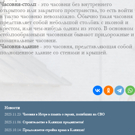
Часовня-столп
- это часовни без внутреннего
открытого или закрытого пространства, то есть войти
в такую часовню невозможно. Обычно такая часовня
представляет собой небольшой столбик с иконой и
крестом, или чем-нибудь одним из этого. В основном
столпообразными часовнями бывают придорожные и
поминальные часовни.
Часовня-здание
- это часовня, представляющая собой
полноценное здание со стенами и крышей.
Новости
2025.11.23:
Часовня в Истре в память о героях, погибших на СВО
2025.11.06:
Строительство в Клинцах продвигается!
2025.10.14:
Продолжается стройка храма в Клинцах!