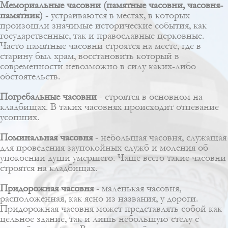
Мемориальные часовни (памятные часовни, часовня-
памятник)
- устраиваются в местах, в которых
произошли значимые исторические события, как
государственные, так и православные церковные.
Часто памятные часовни строятся на месте, где в
старину был храм, восстановить который в
современности невозможно в силу каких-либо
обстоятельств.
Погребальные часовни
- строятся в основном на
кладбищах. В таких часовнях происходит отпевание
усопших.
Поминальная часовня
- небольшая часовня, служащая
для проведения заупокойных служб и моления об
упокоении души умершего. Чаще всего такие часовни
строятся на кладбищах.
Придорожная часовня
- маленькая часовня,
расположенная, как ясно из названия, у дороги.
Придорожная часовня может представлять собой как
цельное здание, так и лишь небольшую стелу с