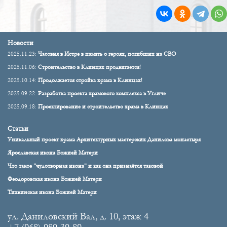
Новости
2025.11.23:
Часовня в Истре в память о героях, погибших на СВО
2025.11.06:
Строительство в Клинцах продвигается!
2025.10.14:
Продолжается стройка храма в Клинцах!
2025.09.22:
Разработка проекта храмового комплекса в Угличе
2025.09.18:
Проектирование и строительство храма в Клинцах
Статьи
Уникальный проект храма Архитектурных мастерских Данилова монастыря
Ярославская икона Божией Матери
Что такое "чудотворная икона" и как она признаётся таковой
Феодоровская икона Божией Матери
Тихвинская икона Божией Матери
ул. Даниловский Вал, д. 10, этаж 4