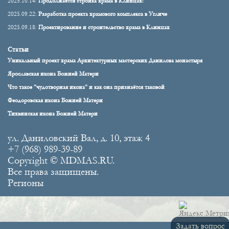
2025.10.14:
Продолжается стройка храма в Клинцах!
2025.09.22:
Разработка проекта храмового комплекса в Угличе
2025.09.18:
Проектирование и строительство храма в Клинцах
Статьи
Уникальный проект храма Архитектурных мастерских Данилова монастыря
Ярославская икона Божией Матери
Что такое "чудотворная икона" и как она признаётся таковой
Феодоровская икона Божией Матери
Тихвинская икона Божией Матери
ул. Даниловский Вал, д. 10, этаж 4
+7 (968) 989-39-89
Copyright © MDMAS.RU.
Все права защищены.
Регионы
Задать вопрос