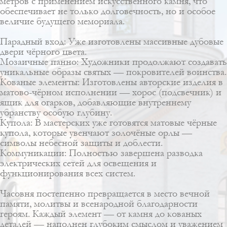
метров с применением искусственного камня, что
обеспечивает не только долговечность, но и особое
величие будущего мемориала.
Парадный вход: Уже изготовлены массивные дубовые
двери чёрного цвета.
Мозаичные панно: Художники продолжают создавать
уникальные образы святых — покровителей воинства.
Кованые элементы: Изготовлены авторские изделия в
матово-чёрном исполнении — хорос (подсвечник) и
ящик для огарков, добавляющие внутреннему
убранству особую глубину.
Купола: В мастерских уже готовятся матовые чёрные
купола, которые увенчают золочёные орлы —
символы небесной защиты и доблести.
Коммуникации: Полностью завершена разводка
электрических сетей для освещения и
функционирования всех систем.
Часовня постепенно превращается в место вечной
памяти, молитвы и всенародной благодарности
героям. Каждый элемент — от камня до кованых
деталей — наполнен глубоким смыслом и уважением