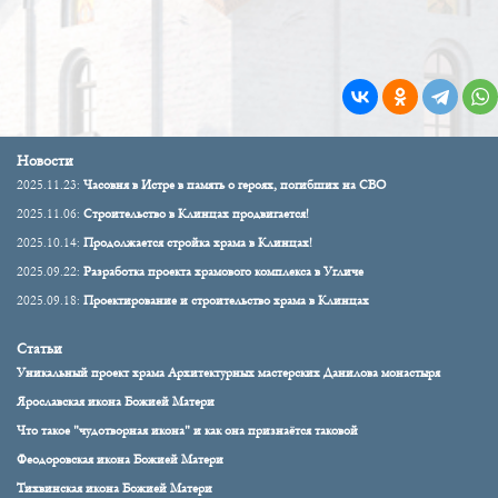
Новости
2025.11.23:
Часовня в Истре в память о героях, погибших на СВО
2025.11.06:
Строительство в Клинцах продвигается!
2025.10.14:
Продолжается стройка храма в Клинцах!
2025.09.22:
Разработка проекта храмового комплекса в Угличе
2025.09.18:
Проектирование и строительство храма в Клинцах
Статьи
Уникальный проект храма Архитектурных мастерских Данилова монастыря
Ярославская икона Божией Матери
Что такое "чудотворная икона" и как она признаётся таковой
Феодоровская икона Божией Матери
Тихвинская икона Божией Матери