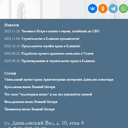
Новости
2025.11.23:
Часовня в Истре в память о героях, погибших на СВО
2025.11.06:
Строительство в Клинцах продвигается!
2025.10.14:
Продолжается стройка храма в Клинцах!
2025.09.22:
Разработка проекта храмового комплекса в Угличе
2025.09.18:
Проектирование и строительство храма в Клинцах
Статьи
Уникальный проект храма Архитектурных мастерских Данилова монастыря
Ярославская икона Божией Матери
Что такое "чудотворная икона" и как она признаётся таковой
Феодоровская икона Божией Матери
Тихвинская икона Божией Матери
ул. Даниловский Вал, д. 10, этаж 4