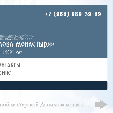
+7 (968) 989-39-89
лова монастыря»
 в 2001 году
ОНТАКТЫ
ЕНИЕ
рной мастерской Данилова монастыря
ированию новых храмов в 1983 - 2003