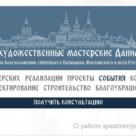
художественные мастерские Дани
о благословению святейшего Патриарха Московского и всея Руси
ЕРСКИХ
РЕАЛИЗАЦИИ
ПРОЕКТЫ
СОБЫТИЯ
К
ЕКТИРОВАНИЕ
СТРОИТЕЛЬСТВО
БЛАГОУКРАШ
ПОЛУЧИТЬ КОНСУЛЬТАЦИЮ
О работе архитекту
г. Москвы по проект