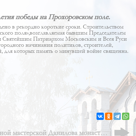
г.г.
летия победы на Прохоровском поле.
ено в рекордно короткие сроки. Строительством
ского поля»,возглавляемая бывшим Председателем
 Святейшим Патриархом Московским и Всея Руси
ородного начинания политиков, строителей,
й, для которых память о минувшей войне священна.
рной мастерской Данилова монастыря