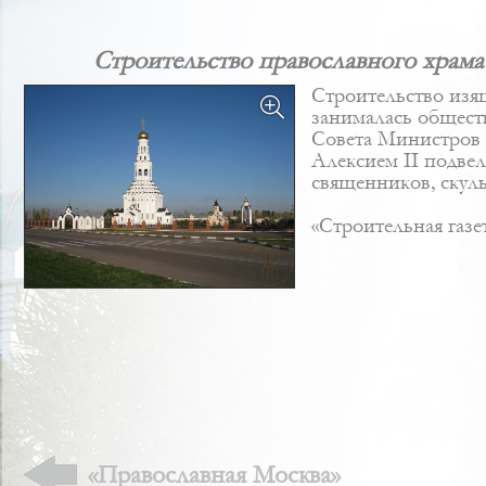
Строительство православного храма
Строительство
изящ
занималась общест
Совета Министров
Алексием II подве
священников, скул
«Cтроительная газет
«Православная Москва»