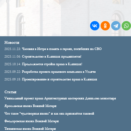
Новости
2025.11.23:
Часовня в Истре в память о героях, погибших на СВО
2025.11.06:
Строительство в Клинцах продвигается!
2025.10.14:
Продолжается стройка храма в Клинцах!
2025.09.22:
Разработка проекта храмового комплекса в Угличе
2025.09.18:
Проектирование и строительство храма в Клинцах
Статьи
Уникальный проект храма Архитектурных мастерских Данилова монастыря
Ярославская икона Божией Матери
Что такое "чудотворная икона" и как она признаётся таковой
Феодоровская икона Божией Матери
Тихвинская икона Божией Матери