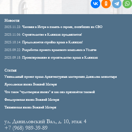
Новости
2025.11.23:
Часовня в Истре в память о героях, погибших на СВО
2025.11.06:
Строительство в Клинцах продвигается!
2025.10.14:
Продолжается стройка храма в Клинцах!
2025.09.22:
Разработка проекта храмового комплекса в Угличе
2025.09.18:
Проектирование и строительство храма в Клинцах
Статьи
Уникальный проект храма Архитектурных мастерских Данилова монастыря
Ярославская икона Божией Матери
Что такое "чудотворная икона" и как она признаётся таковой
Феодоровская икона Божией Матери
Тихвинская икона Божией Матери
ул. Даниловский Вал, д. 10, этаж 4
+7 (968) 989-39-89