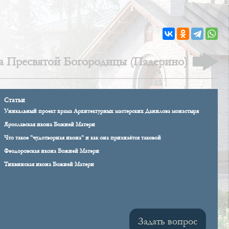
а Пресвятой Богородицы (Падерино)
Статьи
Уникальный проект храма Архитектурных мастерских Данилова монастыря
Ярославская икона Божией Матери
Что такое "чудотворная икона" и как она признаётся таковой
Феодоровская икона Божией Матери
Тихвинская икона Божией Матери
Задать вопрос