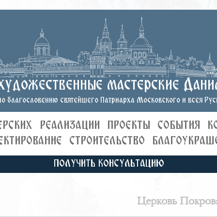
художественные мастерские Дани
о благословению святейшего Патриарха Московского и всея Руси
ЕРСКИХ
РЕАЛИЗАЦИИ
ПРОЕКТЫ
СОБЫТИЯ
К
ЕКТИРОВАНИЕ
СТРОИТЕЛЬСТВО
БЛАГОУКРАШ
ПОЛУЧИТЬ КОНСУЛЬТАЦИЮ
)
Церковь Покров