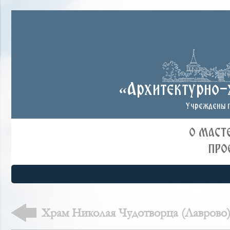
«Архитектурно-
Учреждены п
О МАСТ
ПРО
Храм Николая Чудотворца (Лаврово