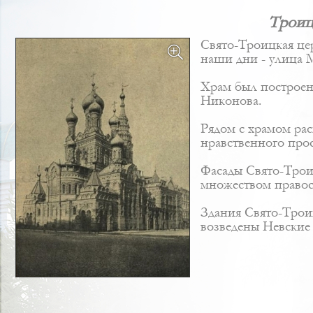
Троицк
Свято-Троицкая це
наши дни - улица М
Храм был построен 
Никонова
.
Рядом с храмом рас
нравственного прос
Фасады Свято-Трои
множеством правос
Здания Свято-Троиц
возведены Невские