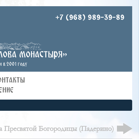
+7 (968) 989-39-89
лова монастыря»
 в 2001 году
ОНТАКТЫ
ЕНИЕ
а Пресвятой Богородицы (Падерино)