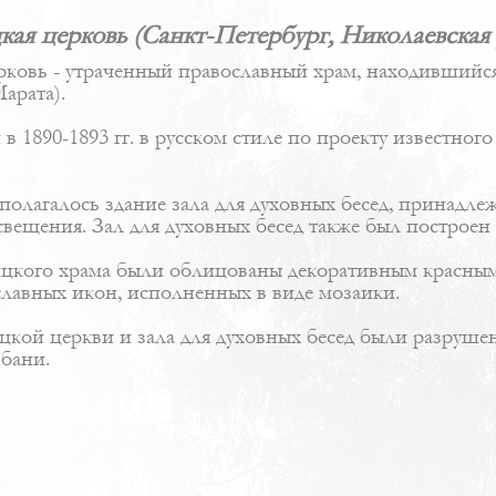
ая церковь (Санкт-Петербург, Николаевская
рковь - утраченный православный храм, находившийся
арата).
в 1890-1893 гг. в
русском стиле
по проекту известного
полагалось здание зала для духовных бесед, принадл
вещения. Зал для духовных бесед также был построен 
цкого храма были облицованы декоративным красным
лавных икон, исполненных в виде мозаики.
кой церкви и зала для духовных бесед были разрушены
 бани.