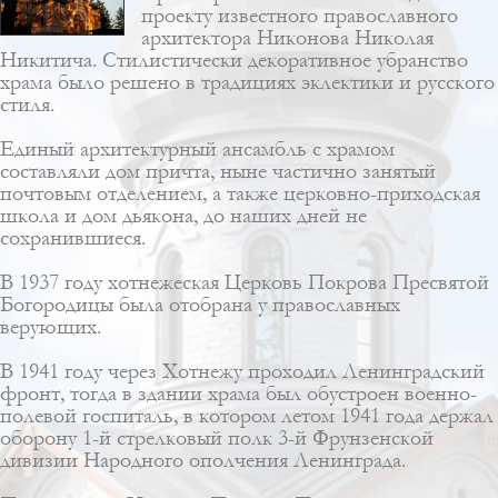
проекту известного православного
архитектора
Никонова Николая
Никитича
. Стилистически декоративное убранство
храма было решено в традициях
эклектики
и
русского
стиля
.
Единый архитектурный ансамбль с храмом
составляли дом причта, ныне частично занятый
почтовым отделением, а также церковно-приходская
школа и дом дьякона, до наших дней не
сохранившиеся.
В 1937 году хотнежеская Церковь Покрова Пресвятой
Богородицы была отобрана у православных
верующих.
В 1941 году через Хотнежу проходил Ленинградский
фронт, тогда в здании храма был обустроен военно-
полевой госпиталь, в котором летом 1941 года держал
оборону 1-й стрелковый полк 3-й Фрунзенской
дивизии Народного ополчения Ленинграда.