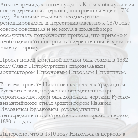
Долгое время духовные нужды в Котлах обслуживала
старая деревянная церковь, построенная ещё в 1730
году. За многие годы она неоднократно
ремонтировалась и перестраивалась, но к 1870 году
совсем обветшала и не могла в полной мере
обслуживать потребности прихода, что привело к
необходимости построить в деревне новый храм на
замену старому.
Проект новой каменной церкви был создан в 1882
году Санкт-Петербургским епархиальным
архитектором
Никоновым Николаем Никитичем
.
В своём проекте Никонов склонялся к традициям
Русского стиля
, но уже непосредственно при
строительстве, храм был дополнен чертами
Русско-
византийского стиля
архитектором
Иваном
Иудовичем Булановым
, руководившим
непосредственным строительством храма в период
1880-х годов.
Интересно, что в 1910 году Никольская церковь в