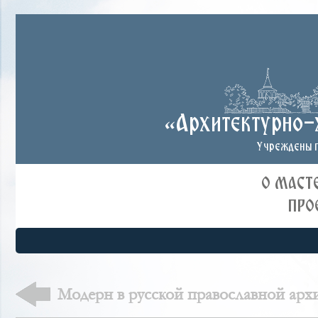
«Архитектурно-
Учреждены п
О МАСТ
ПРО
Модерн в русской православной арх