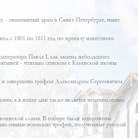
 - знаменитый храм в Санкт-Петербурге, ныне
д с 1801 по 1811 год по проекту известного
мператора Павла I, как замена небольшого
вятыней - чтимым списком с Казанской иконы
на и завершена графом Александром Сергеевичем
хина, а в наши дни также является неотъемлемым
 воинской славы. В соборе были захоронены
численные воинские трофеи, полученные русской