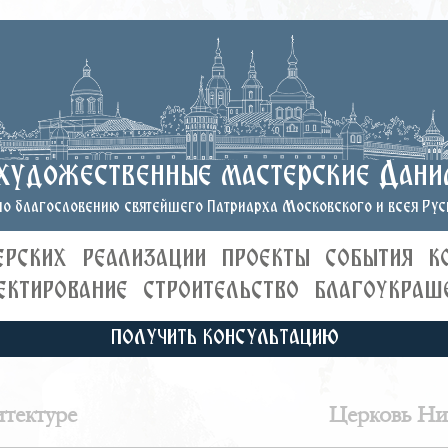
художественные мастерские Дани
о благословению святейшего Патриарха Московского и всея Руси
ЕРСКИХ
РЕАЛИЗАЦИИ
ПРОЕКТЫ
СОБЫТИЯ
К
ЕКТИРОВАНИЕ
СТРОИТЕЛЬСТВО
БЛАГОУКРАШ
ПОЛУЧИТЬ КОНСУЛЬТАЦИЮ
итектуре
Церковь Ни