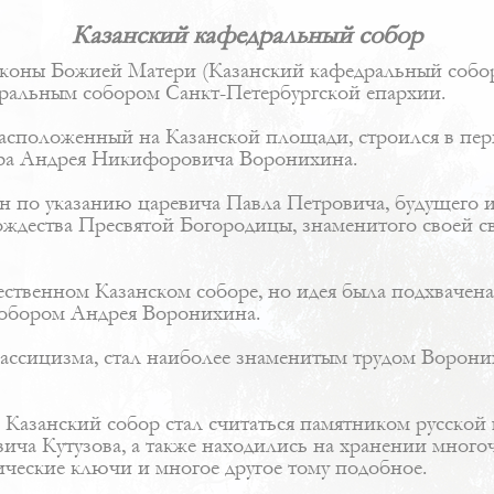
Казанский кафедральный собор
коны Божией Матери (Казанский кафедральный собор)
альным собором Санкт-Петербургской епархии.
асположенный на Казанской площади, строился в перио
ора
Андрея Никифоровича Воронихина
.
н по указанию царевича Павла Петровича, будущего и
ождества Пресвятой Богородицы, знаменитого своей с
чественном Казанском соборе, но идея была подхваче
 собором Андрея Воронихина.
лассицизма, стал наиболее знаменитым трудом Ворони
 Казанский собор стал считаться памятником русской
ича Кутузова, а также находились на хранении много
ические ключи и многое другое тому подобное.