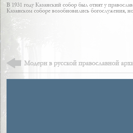
В 1931 году Казанский собор был отнят у правосла
Казанском соборе возобновились богослужения, но
Модерн в русской православной арх