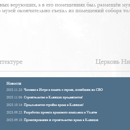
вных верующих, а в его помещениях был размещён музе
 музей окончательно съехал из помещений собора толь
итектуре
Церковь Ни
Новости
2025.11.23:
Часовня в Истре в память о героях, погибших на СВО
2025.11.06:
Строительство в Клинцах продвигается!
2025.10.14:
Продолжается стройка храма в Клинцах!
2025.09.22:
Разработка проекта храмового комплекса в Угличе
2025.09.18:
Проектирование и строительство храма в Клинцах