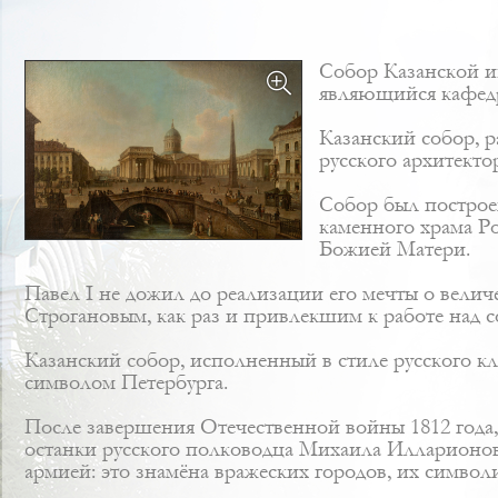
Собор Казанской и
являющийся кафедр
Казанский собор, р
русского архитект
Собор был построе
каменного храма Р
Божией Матери.
Павел I не дожил до реализации его мечты о вели
Строгановым, как раз и привлекшим к работе над
Казанский собор, исполненный в стиле русского к
символом Петербурга.
После завершения Отечественной войны 1812 года,
останки русского полководца Михаила Илларионов
армией: это знамёна вражеских городов, их символ