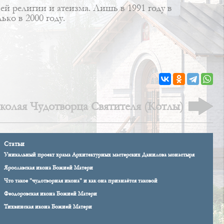
й религии и атеизма. Лишь в 1991 году в
ко в 2000 году.
колая Чудотворца Святителя (Котлы)
Статьи
Уникальный проект храма Архитектурных мастерских Данилова монастыря
Ярославская икона Божией Матери
Что такое "чудотворная икона" и как она признаётся таковой
Феодоровская икона Божией Матери
Тихвинская икона Божией Матери