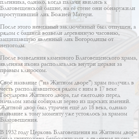
пленника, однако, когда палачи явились к
Благовещенской башне, на её стене они обнаружили
проступивший лик Божией Матери.
После этого невинный заключённый был отпущен, а
рядом с башней возвели деревянную часовню,
защищавшую явленный лик Богородицы от
непогоды.
После возведения каменного Благовещенского храма,
явленная икона располагалась внутри церкви за
правым
клиросом
.
Своё название ("на Житном дворе") храм получил в
честь располагавшегося рядом с ним в 17 веке
Государева Житного двора, где ежегодно перед
началом зимы собирали зерно из царских имений.
Житной двор был утрачен ещё до 18 века, однако
название к тому моменту уже устоялось за храмом
Благовещения.
В 1932 году Церковь Благовещения на Житном дворе
была уничтожена безбожниками, а явленная икона