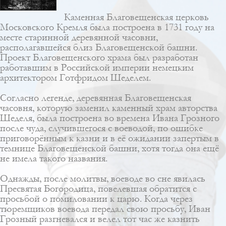
Каменная Благовещенская церковь
Московского Кремля была построена в 1731 году на
месте старинной деревянной часовни,
располагавшейся близ Благовещенской башни.
Проект Благовещенского храма был разработан
работавшим в Российской империи немецким
архитектором
Готфридом Шеделем
.
Согласно легенде, деревянная Благовещенская
часовня, которую заменил каменный храм авторства
Шеделя, была построена во времена Ивана Грозного
после чуда, случившегося с воеводой, по ошибке
приговорённым к казни и в её ожидании запертым в
темнице Благовещенской башни, хотя тогда она ещё
не имела такого названия.
Однажды, после молитвы, воеводе во сне явилась
Пресвятая Богородица, повелевшая обратится с
просьбой о помиловании к царю. Когда через
тюремщиков воевода передал свою просьбу, Иван
Грозный разгневался и велел тот час же казнить