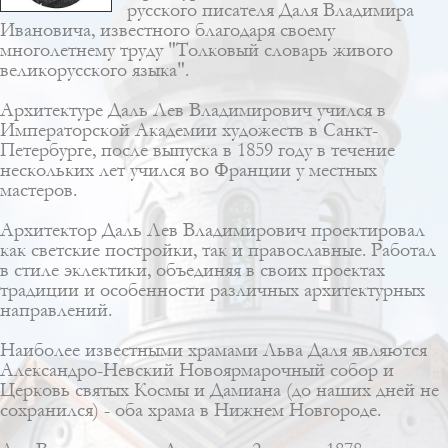
русского писателя Даля Владимира
Ивановича, известного благодаря своему
многолетнему труду "Толковый словарь живого
великорусского языка".
Архитектуре Даль Лев Владимирович учился в
Императорской Академии художеств в Санкт-
Петербурге, после выпуска в 1859 году в течение
нескольких лет учился во Франции у местных
мастеров.
Архитектор Даль Лев Владимирович проектировал
как светские постройки, так и православные. Работал
в стиле
эклектики
, объединяя в своих проектах
традиции и особенности различных архитектурных
направлений.
Наиболее известными храмами Льва Даля являются
Александро-Невский Новоярмарочный собор
и
Церковь святых Космы и Дамиана
(до наших дней не
сохранился) - оба храма в Нижнем Новгороде.