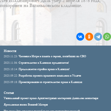
Лев Владимирович Даль умер 2 апреля 1878 года,
похоронен на Ваганьковском кладбище.
Новости
2025.11.23:
Часовня в Истре в память о героях, погибших на СВО
2025.11.06:
Строительство в Клинцах продвигается!
2025.10.14:
Продолжается стройка храма в Клинцах!
2025.09.22:
Разработка проекта храмового комплекса в Угличе
2025.09.18:
Проектирование и строительство храма в Клинцах
Статьи
Уникальный проект храма Архитектурных мастерских Данилова монастыря
Ярославская икона Божией Матери