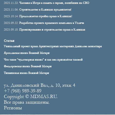
2025.11.23:
Часовня в Истре в память о героях, погибших на СВО
2025.11.06:
Строительство в Клинцах продвигается!
2025.10.14:
Продолжается стройка храма в Клинцах!
2025.09.22:
Разработка проекта храмового комплекса в Угличе
2025.09.18:
Проектирование и строительство храма в Клинцах
Статьи
Уникальный проект храма Архитектурных мастерских Данилова монастыря
Ярославская икона Божией Матери
Что такое "чудотворная икона" и как она признаётся таковой
Феодоровская икона Божией Матери
Тихвинская икона Божией Матери
ул. Даниловский Вал, д. 10, этаж 4
+7 (968) 989-39-89
Copyright © MDMAS.RU.
Все права защищены.
Регионы