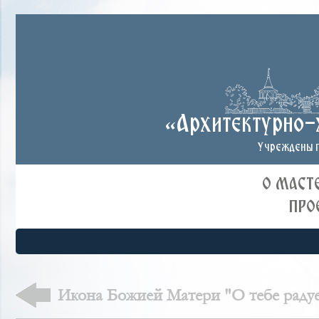
«Архитектурно-
Учреждены п
О МАСТ
ПРО
Икона Божией Матери "О тебе радуе