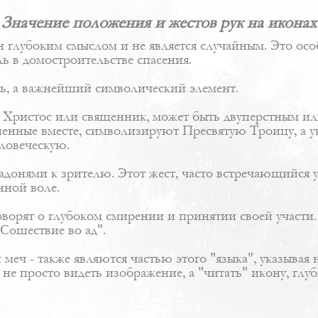
Значение положения и жестов рук на иконах
н глубоким смыслом и не является случайным. Это ос
ль в домостроительстве спасения.
аль, а важнейший символический элемент.
т Христос или священник, может быть двуперстным и
енные вместе, символизируют Пресвятую Троицу, а ука
ловеческую.
ладонями к зрителю. Этот жест, часто встречающийся
нной воле.
говорят о глубоком смирении и принятии своей участи
Сошествие во ад".
ли меч - также являются частью этого "языка", указыва
 просто видеть изображение, а "читать" икону, глуб