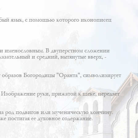
обый язык, с помощью которого иконописец
ли именословным. В двуперстном сложении
зательный и средний, вытянутые вверх, -
 у образов Богородицы "Оранта", символизирует
. Изображение руки, прижатой к щеке, передает
я на род подвигов или мученическую кончину.
же постигая ее духовное содержание.