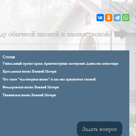
жду обычной иконой и иконостасной?
Статьи
Уникальный проект храма Архитектурных мастерских Данилова монастыря
Ярославская икона Божией Матери
Что такое "чудотворная икона" и как она признаётся таковой
Феодоровская икона Божией Матери
Тихвинская икона Божией Матери
Задать вопрос