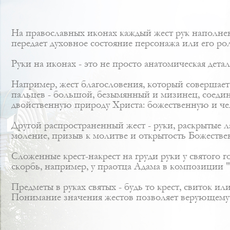
На православных иконах каждый жест рук наполне
передает духовное состояние персонажа или его ро
Руки на иконах - это не просто анатомическая дет
Например, жест благословения, который совершае
пальцев - большой, безымянный и мизинец, соедин
двойственную природу Христа: божественную и че
Другой распространенный жест - руки, раскрытые 
моление, призыв к молитве и открытость Божестве
Сложенные крест-накрест на груди руки у святого 
скорбь, например, у праотца Адама в композиции "
Предметы в руках святых - будь то крест, свиток и
Понимание значения жестов позволяет верующему не