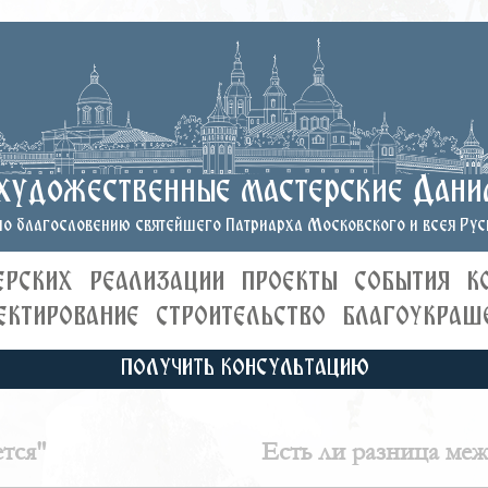
художественные мастерские Дани
о благословению святейшего Патриарха Московского и всея Руси
ЕРСКИХ
РЕАЛИЗАЦИИ
ПРОЕКТЫ
СОБЫТИЯ
К
ЕКТИРОВАНИЕ
СТРОИТЕЛЬСТВО
БЛАГОУКРАШ
ПОЛУЧИТЬ КОНСУЛЬТАЦИЮ
тся"
Есть ли разница ме