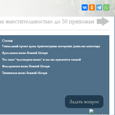
ма вместительностью до 50 прихожан
Статьи
Уникальный проект храма Архитектурных мастерских Данилова монастыря
Ярославская икона Божией Матери
Что такое "чудотворная икона" и как она признаётся таковой
Феодоровская икона Божией Матери
Тихвинская икона Божией Матери
Задать вопрос