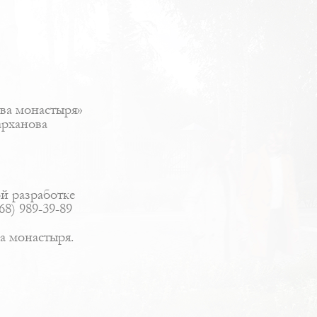
ва монастыря»
арханова
й разработке
8) 989-39-89
а монастыря.