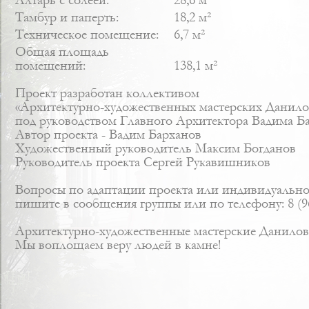
Алтарь с солеёй:
28,6 м²
Тамбур и паперть:
18,2 м²
Техническое помещение:
6,7 м²
Общая площадь
помещений:
138,1 м²
Проект разработан коллективом
«Архитектурно-художественных мастерских Данило
под руководством Главного Архитектора Вадима Б
Автор проекта -
Вадим Барханов
Художественный руководитель
Максим Богданов
Руководитель проекта
Сергей Рукавишников
Вопросы по адаптации проекта или индивидуально
пишите в сообщения группы или по телефону: 8 (96
Архитектурно-художественные мастерские Данилов
Мы воплощаем веру людей в камне!