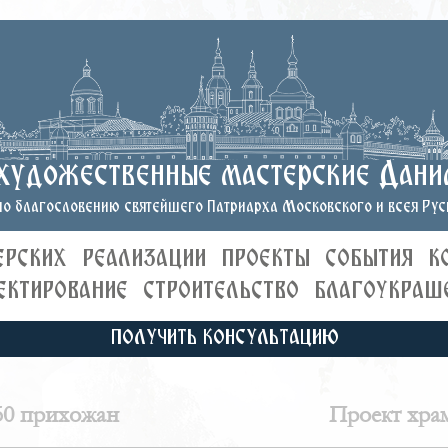
художественные мастерские Дани
о благословению святейшего Патриарха Московского и всея Руси
ЕРСКИХ
РЕАЛИЗАЦИИ
ПРОЕКТЫ
СОБЫТИЯ
К
ЕКТИРОВАНИЕ
СТРОИТЕЛЬСТВО
БЛАГОУКРАШ
ПОЛУЧИТЬ КОНСУЛЬТАЦИЮ
50 прихожан
Проект хра