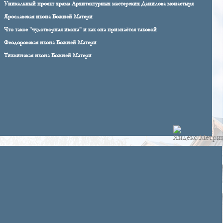
Уникальный проект храма Архитектурных мастерских Данилова монастыря
Ярославская икона Божией Матери
Что такое "чудотворная икона" и как она признаётся таковой
Феодоровская икона Божией Матери
Тихвинская икона Божией Матери