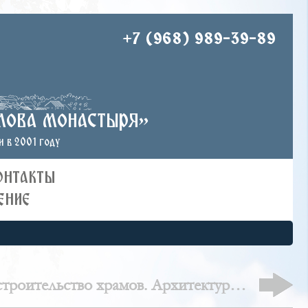
+7 (968) 989-39-89
лова монастыря»
 в 2001 году
ОНТАКТЫ
ЕНИЕ
троительство храмов. Архитектурно-
терские Данилова монастыря. Феникс