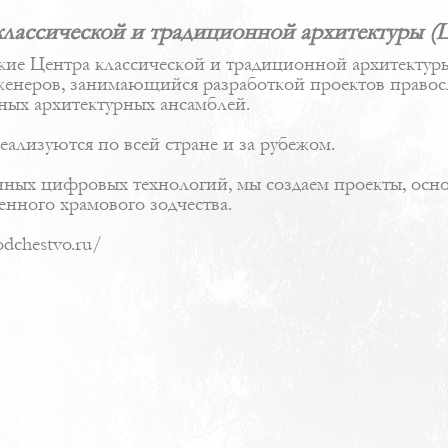
классической и традиционной архитектуры 
кие Центра классической и традиционной архитекту
женеров, занимающийся разработкой проектов правосл
ных архитектурных ансамблей.
лизуются по всей стране и за рубежом.
нных цифровых технологий, мы создаем проекты, осн
енного храмового зодчества.
odchestvo.ru/