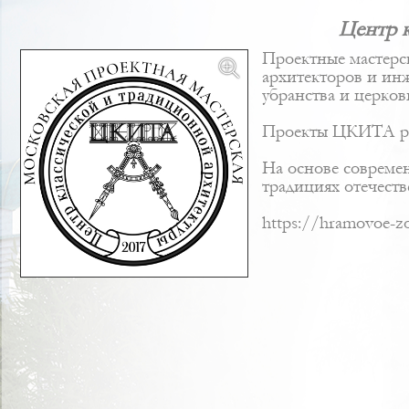
Центр 
Проектные мастерс
архитекторов и ин
убранства и церков
Проекты ЦКИТА реа
На основе совреме
традициях отечеств
https://hramovoe-z